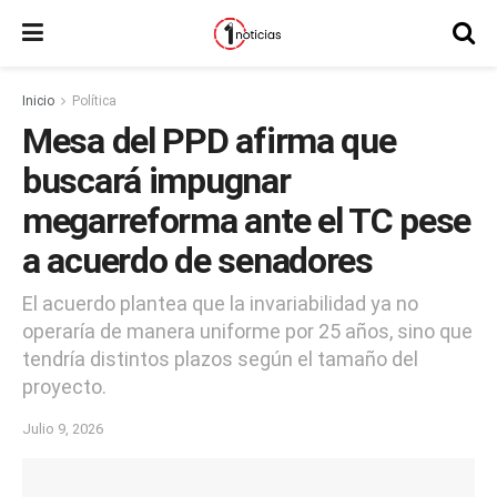
Inicio
Política
Mesa del PPD afirma que
buscará impugnar
megarreforma ante el TC pese
a acuerdo de senadores
El acuerdo plantea que la invariabilidad ya no
operaría de manera uniforme por 25 años, sino que
tendría distintos plazos según el tamaño del
proyecto.
Julio 9, 2026