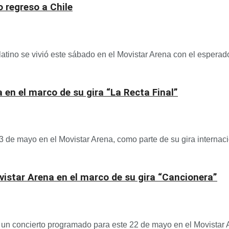
 regreso a Chile
atino se vivió este sábado en el Movistar Arena con el esperado
 en el marco de su gira “La Recta Final”
3 de mayo en el Movistar Arena, como parte de su gira internacio
vistar Arena en el marco de su gira “Cancionera”
un concierto programado para este 22 de mayo en el Movistar Ar