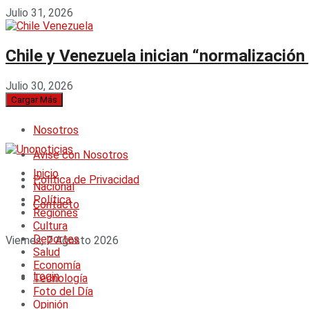
Julio 31, 2026
Chile y Venezuela inician “normalización
Julio 30, 2026
Cargar Más
Nosotros
Avise con Nosotros
Inicio
Política de Privacidad
Nacional
Política
Contacto
Regiones
Cultura
Deportes
Viernes, 7 Agosto 2026
Salud
Economía
Login
Tecnología
Foto del Día
Opinión