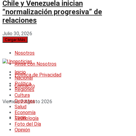
Chile y Venezuela inician
“normalización progresiva” de
relaciones
Julio 30, 2026
Cargar Más
Nosotros
Avise con Nosotros
Inicio
Política de Privacidad
Nacional
Política
Contacto
Regiones
Cultura
Deportes
Viernes, 7 Agosto 2026
Salud
Economía
Login
Tecnología
Foto del Día
Opinión