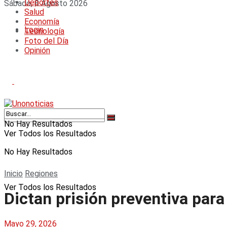
Deportes
Sábado, 8 Agosto 2026
Salud
Economía
Login
Tecnología
Foto del Día
Opinión
No Hay Resultados
Ver Todos los Resultados
No Hay Resultados
Inicio
Regiones
Ver Todos los Resultados
Dictan prisión preventiva par
Mayo 29, 2026