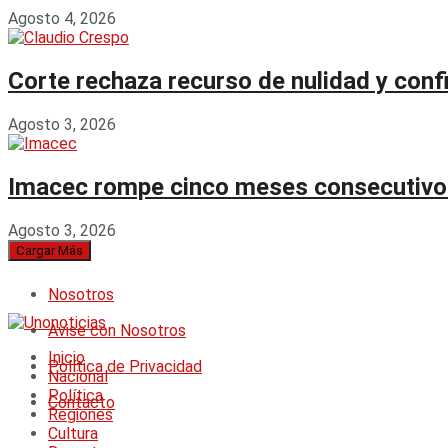
Agosto 4, 2026
Corte rechaza recurso de nulidad y con
Agosto 3, 2026
Imacec rompe cinco meses consecutivos 
Agosto 3, 2026
Cargar Más
Nosotros
Avise con Nosotros
Inicio
Política de Privacidad
Nacional
Política
Contacto
Regiones
Cultura