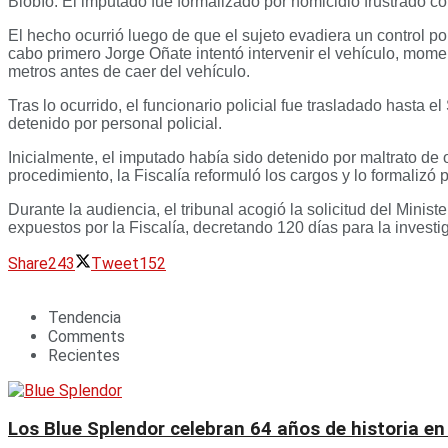
Biobío. El imputado fue formalizado por homicidio frustrado co
El hecho ocurrió luego de que el sujeto evadiera un control po
cabo primero Jorge Oñate intentó intervenir el vehículo, momen
metros antes de caer del vehículo.
Tras lo ocurrido, el funcionario policial fue trasladado hasta
detenido por personal policial.
Inicialmente, el imputado había sido detenido por maltrato de 
procedimiento, la Fiscalía reformuló los cargos y lo formalizó p
Durante la audiencia, el tribunal acogió la solicitud del Mini
expuestos por la Fiscalía, decretando 120 días para la investi
Share
243
Tweet
152
Tendencia
Comments
Recientes
Los Blue Splendor celebran 64 años de historia en