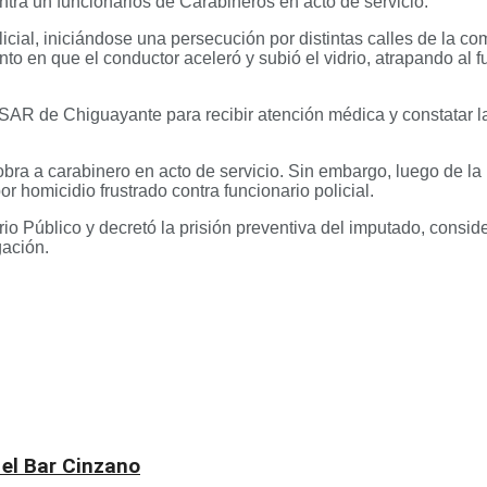
ntra un funcionarios de Carabineros en acto de servicio.
licial, iniciándose una persecución por distintas calles de la 
to en que el conductor aceleró y subió el vidrio, atrapando al f
 el SAR de Chiguayante para recibir atención médica y constatar 
obra a carabinero en acto de servicio. Sin embargo, luego de la 
or homicidio frustrado contra funcionario policial.
sterio Público y decretó la prisión preventiva del imputado, con
gación.
 el Bar Cinzano