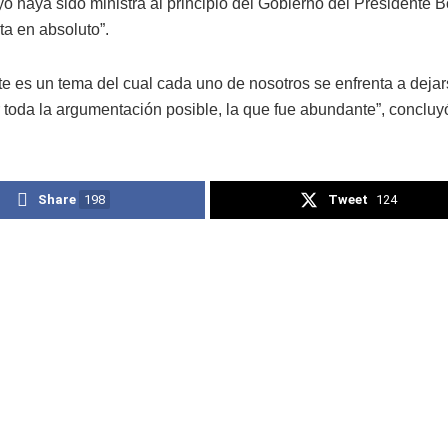
yo haya sido ministra al principio del Gobierno del Presidente B
ta en absoluto”.
este es un tema del cual cada uno de nosotros se enfrenta a dej
 toda la argumentación posible, la que fue abundante”, concluy
Share
198
Tweet
124