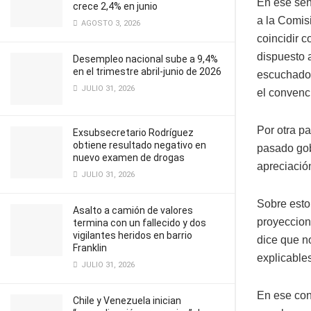
En ese sent
crece 2,4% en junio
a la Comis
AGOSTO 3, 2026
coincidir c
dispuesto 
Desempleo nacional sube a 9,4%
en el trimestre abril-junio de 2026
escuchado 
JULIO 31, 2026
el convenc
Por otra pa
Exsubsecretario Rodríguez
obtiene resultado negativo en
pasado gob
nuevo examen de drogas
apreciació
JULIO 31, 2026
Sobre esto
Asalto a camión de valores
proyeccion
termina con un fallecido y dos
vigilantes heridos en barrio
dice que no
Franklin
explicable
JULIO 31, 2026
En ese con
Chile y Venezuela inician