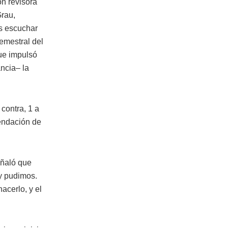
n revisora
Grau,
as escuchar
semestral del
que impulsó
ancia– la
contra, 1 a
mendación de
eñaló que
y pudimos.
acerlo, y el