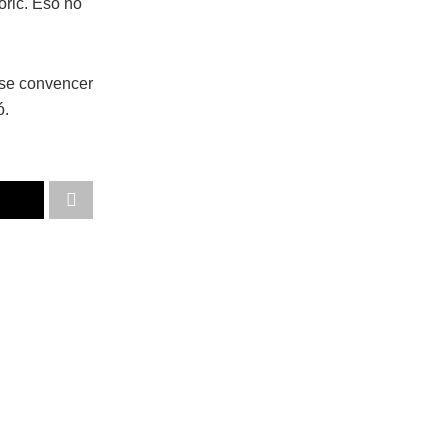
oric. Eso no
arse convencer
ó.