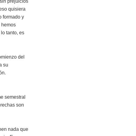
sin prejuicios
eso quisiera
io formado y
Y hemos
lo tanto, es
comienzo del
a su
ón.
me semestral
 brechas son
enen nada que