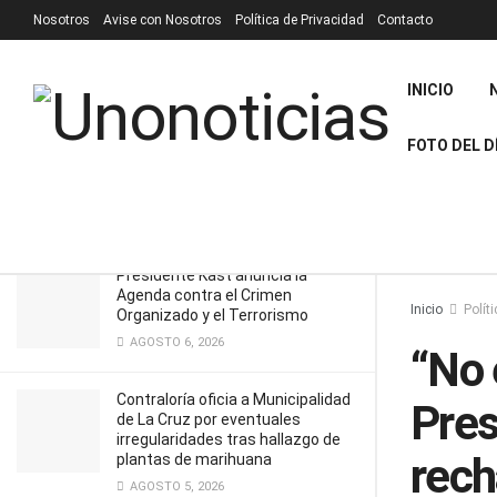
Nosotros
Avise con Nosotros
Política de Privacidad
Contacto
RECIENTES
TENDENCIA
Filtrar
INICIO
“No existe la diferencia aritmética”:
FOTO DEL D
Presidenta de Comisión explica
rechazo a AC contra Grau
JUNIO 22, 2026
Presidente Kast anuncia la
Agenda contra el Crimen
Inicio
Políti
Organizado y el Terrorismo
AGOSTO 6, 2026
“No 
Contraloría oficia a Municipalidad
Pres
de La Cruz por eventuales
irregularidades tras hallazgo de
rech
plantas de marihuana
AGOSTO 5, 2026