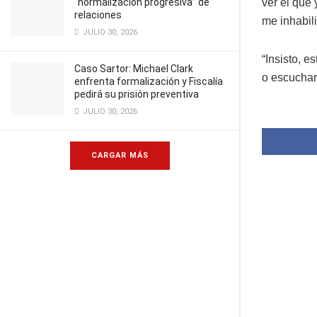
“normalización progresiva” de
ver el que 
relaciones
me inhabili
JULIO 30, 2026
“Insisto, 
Caso Sartor: Michael Clark
o escuchar
enfrenta formalización y Fiscalía
pedirá su prisión preventiva
JULIO 30, 2026
CARGAR MÁS