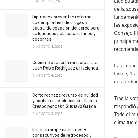
La diputad
AGOSTO 5, 2026
de la acus
Diputados presentan reforma
fundamentó
que amplía test de drogas y
las exposic
causal de cesación del cargo para
Consejo Fi
autoridades públicas, notarios y
docentes
principalme
AGOSTO 4, 2026
recomendac
Gobierno descarta reincorporar a
La acusaci
Juan Pablo Rodríguez a Hacienda
favor y 1 
AGOSTO 4, 2026
no aprobar
Corte rechaza recurso de nulidad
Tras la vot
y confirma absolución de Claudio
Crespo por caso Gustavo Gatica
respondió 
AGOSTO 3, 2026
Todo el mun
clima fue 
Imacec rompe cinco meses
consecutivos de retrocesos y