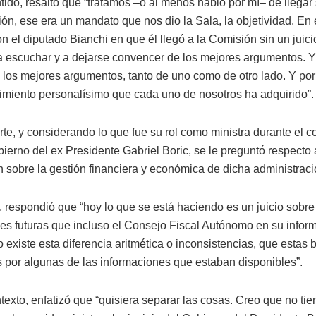
ido, resaltó que “tratamos –o al menos hablo por mí– de llegar 
ión, ese era un mandato que nos dio la Sala, la objetividad. En 
on el diputado Bianchi en que él llegó a la Comisión sin un juic
a escuchar y a dejarse convencer de los mejores argumentos. 
los mejores argumentos, tanto de uno como de otro lado. Y por 
imiento personalísimo que cada uno de nosotros ha adquirido”.
rte, y considerando lo que fue su rol como ministra durante el 
ierno del ex Presidente Gabriel Boric, se le preguntó respecto 
n sobre la gestión financiera y económica de dicha administraci
, respondió que “hoy lo que se está haciendo es un juicio sobre
es futuras que incluso el Consejo Fiscal Autónomo en su infor
 existe esta diferencia aritmética o inconsistencias, que estas
s por algunas de las informaciones que estaban disponibles”.
texto, enfatizó que “quisiera separar las cosas. Creo que no ti