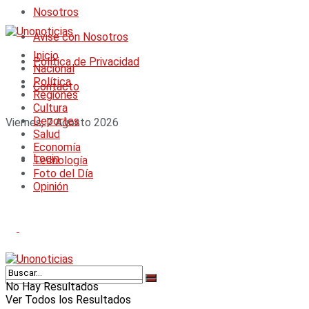
Nosotros
Avise con Nosotros
Inicio
Política de Privacidad
Nacional
Política
Contacto
Regiones
Cultura
Deportes
Viernes, 7 Agosto 2026
Salud
Economía
Login
Tecnología
Foto del Día
Opinión
No Hay Resultados
Ver Todos los Resultados