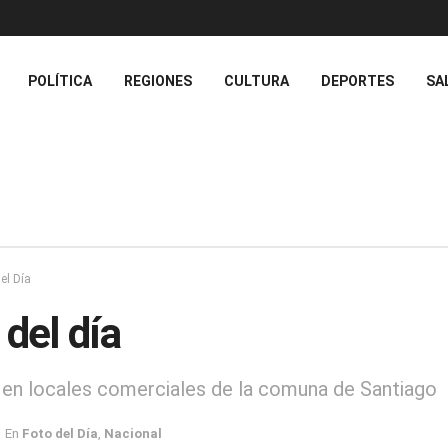
POLÍTICA
REGIONES
CULTURA
DEPORTES
SA
el Día
 del día
 en locales comerciales de la comuna de Santiago
En
Foto del Día
,
Nacional