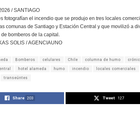
2026 / SANTIAGO
s fotografían el incendio que se produjo en tres locales comerci
 las comunas de Santiago y Estación Central y que movilizó a di
de bomberos de la capital.
KAS SOLIS / AGENCIAUNO
meda
Bomberos
celulares
Chile
columna de humo
cróni
entral
hotel alameda
humo
incendio
locales comerciales
transeúntes
Share
203
Tweet
127