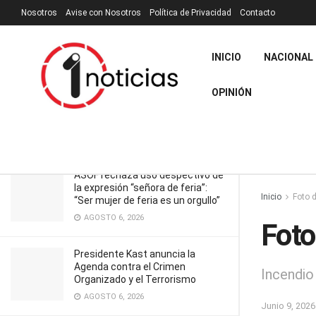
Nosotros
Avise con Nosotros
Política de Privacidad
Contacto
RECIENTES
TENDENCIA
Filtrar
INICIO
NACIONAL
OPINIÓN
Foto del día
JUNIO 9, 2026
ASOF rechaza uso despectivo de
la expresión “señora de feria”:
Inicio
Foto d
“Ser mujer de feria es un orgullo”
AGOSTO 6, 2026
Foto
Presidente Kast anuncia la
Agenda contra el Crimen
Incendio
Organizado y el Terrorismo
AGOSTO 6, 2026
Junio 9, 2026