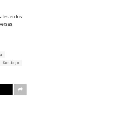
ales en los
versas
ca
Santiago