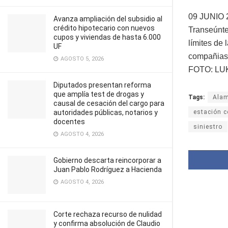
09 JUNIO 
Avanza ampliación del subsidio al
crédito hipotecario con nuevos
Transeúnte
cupos y viviendas de hasta 6.000
límites de
UF
compañias 
AGOSTO 5, 2026
FOTO: LU
Diputados presentan reforma
que amplía test de drogas y
Tags:
Ala
causal de cesación del cargo para
estación c
autoridades públicas, notarios y
docentes
siniestro
AGOSTO 4, 2026
Gobierno descarta reincorporar a
Juan Pablo Rodríguez a Hacienda
AGOSTO 4, 2026
Corte rechaza recurso de nulidad
y confirma absolución de Claudio