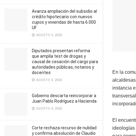
Avanza ampliación del subsidio al
crédito hipotecario con nuevos
cupos y viviendas de hasta 6.000
UF
AGOSTO 5, 2026
Diputados presentan reforma
que amplía test de drogas y
causal de cesación del cargo para
autoridades públicas, notarios y
En la comu
docentes
alcaldesas
AGOSTO 4, 2026
instancia 
transversal
Gobierno descarta reincorporar a
Juan Pablo Rodríguez a Hacienda
incorporad
AGOSTO 4, 2026
El encuentr
ideologías
Corte rechaza recurso de nulidad
y confirma absolución de Claudio
para negoci