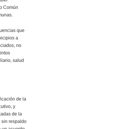
ndo Común
omunas.
cuencias que
icipios a
nciados, no
intos
iario, salud
icación de la
utivo, y
jadas de la
 sin respaldo
ó un acuerdo