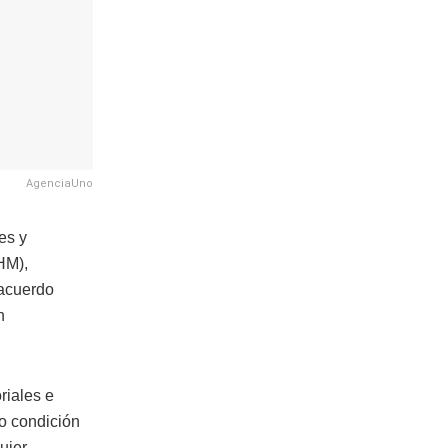
AgenciaUno
es y
HM),
 acuerdo
n
riales e
mo condición
uier