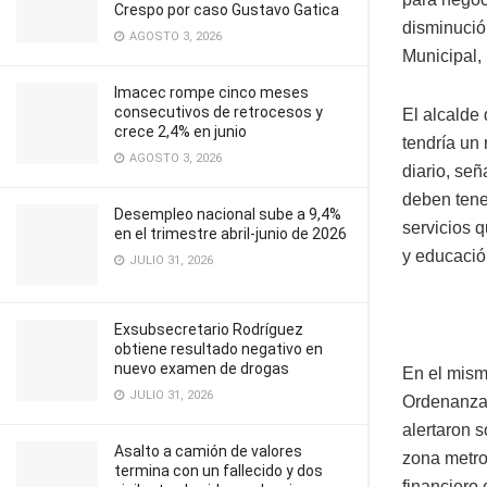
Crespo por caso Gustavo Gatica
disminució
AGOSTO 3, 2026
Municipal,
Imacec rompe cinco meses
consecutivos de retrocesos y
El alcalde
crece 2,4% en junio
tendría un 
AGOSTO 3, 2026
diario, se
deben tener
Desempleo nacional sube a 9,4%
servicios q
en el trimestre abril-junio de 2026
y educació
JULIO 31, 2026
Exsubsecretario Rodríguez
obtiene resultado negativo en
nuevo examen de drogas
En el mism
JULIO 31, 2026
Ordenanza 
alertaron s
Asalto a camión de valores
zona metro
termina con un fallecido y dos
financiero