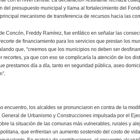
n del presupuesto municipal y llama al fortalecimiento del Fo
 principal mecanismo de transferencia de recursos hacia las c
 de Concón, Freddy Ramírez, fue enfático en señalar las conse
recorte de financiamiento para los servicios que prestan los mun
ñalando que, “creemos que los municipios no deben ser desfina
 recortes, ya que con eso se complicaría la atención de los dist
ue prestamos día a día, tanto en seguridad pública, aseo domicil
n”.
o encuentro, los alcaldes se pronunciaron en contra de la modif
General de Urbanismo y Construcciones impulsada por el Ejec
obre la situación de las comunas más vulnerables, rurales y ale
politana, que enfrentan un aumento sostenido del costo de vida
 equivalente. En materia de contribuciones, el encuentro alcanz