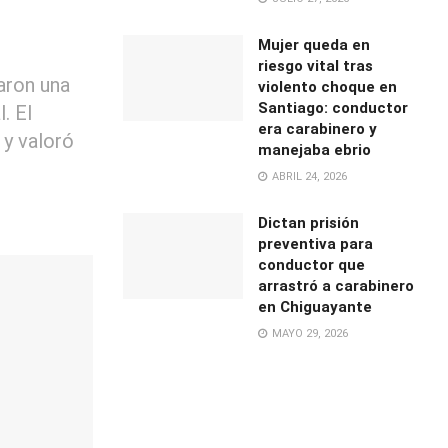
Mujer queda en
riesgo vital tras
aron una
violento choque en
Santiago: conductor
. El
era carabinero y
 y valoró
manejaba ebrio
ABRIL 24, 2026
Dictan prisión
preventiva para
conductor que
arrastró a carabinero
en Chiguayante
MAYO 29, 2026