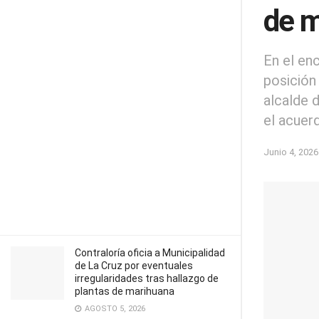
de 
En el en
posición
alcalde 
el acuer
Junio 4, 2026
Contraloría oficia a Municipalidad
de La Cruz por eventuales
irregularidades tras hallazgo de
plantas de marihuana
AGOSTO 5, 2026