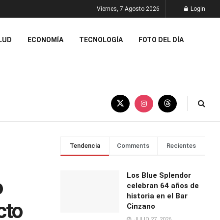
Viernes, 7 Agosto 2026
Login
LUD
ECONOMÍA
TECNOLOGÍA
FOTO DEL DÍA
Tendencia
Comments
Recientes
Los Blue Splendor
o
celebran 64 años de
historia en el Bar
cto
Cinzano
JULIO 27, 2026