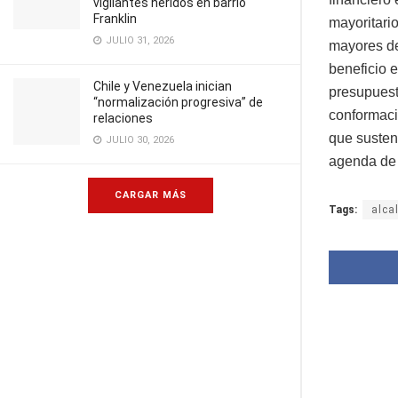
vigilantes heridos en barrio
Franklin
mayoritari
JULIO 31, 2026
mayores de
beneficio 
Chile y Venezuela inician
presupuest
“normalización progresiva” de
conformaci
relaciones
que sustent
JULIO 30, 2026
agenda de 
CARGAR MÁS
Tags:
alca