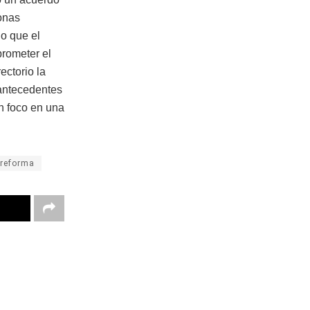
onas
o que el
prometer el
ectorio la
 antecedentes
on foco en una
reforma