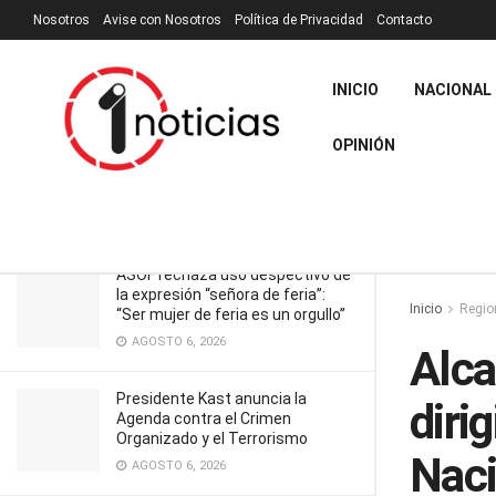
Nosotros
Avise con Nosotros
Política de Privacidad
Contacto
RECIENTES
TENDENCIA
Filtrar
INICIO
NACIONAL
Alcalde de Concón firma carta
dirigida al Gobierno y Congreso
OPINIÓN
Nacional para debatir en proyecto de
megareforma
JUNIO 4, 2026
ASOF rechaza uso despectivo de
la expresión “señora de feria”:
Inicio
Regio
“Ser mujer de feria es un orgullo”
AGOSTO 6, 2026
Alca
Presidente Kast anuncia la
diri
Agenda contra el Crimen
Organizado y el Terrorismo
Naci
AGOSTO 6, 2026