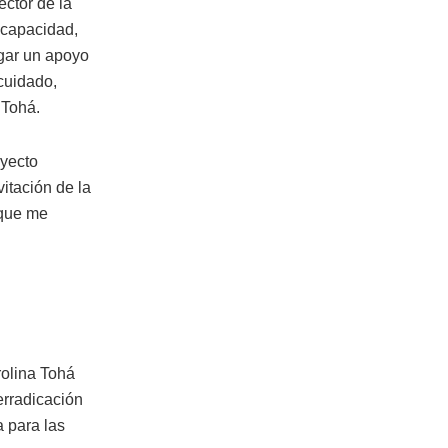
ector de la
iscapacidad,
egar un apoyo
ocuidado,
 Tohá.
oyecto
itación de la
 que me
rolina Tohá
erradicación
a para las