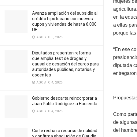
mujeres de 
agricultura
Avanza ampliación del subsidio al
en la educa
crédito hipotecario con nuevos
cupos y viviendas de hasta 6.000
a ellas par
UF
porque las
AGOSTO 5, 2026
“En ese con
Diputados presentan reforma
presidenci
que amplía test de drogas y
causal de cesación del cargo para
diputada c
autoridades públicas, notarios y
entregaron
docentes
AGOSTO 4, 2026
Propuestas
Gobierno descarta reincorporar a
Juan Pablo Rodríguez a Hacienda
AGOSTO 4, 2026
Como parte
de algunas
del hambre
Corte rechaza recurso de nulidad
y confirma absolución de Claudio