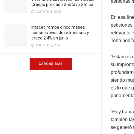
personas m
Crespo por caso Gustavo Gatica
AGOSTO 3, 2026
En esa líne
peticiones 
Imacec rompe cinco meses
consecutivos de retrocesos y
relevante,
crece 2,4% en junio
Tohá podía 
AGOSTO 3, 2026
“Estamos m
CARGAR MÁS
su impronta
profundame
siendo muj
es lo que 
parlamenta
“Hoy había
también las
se generó 