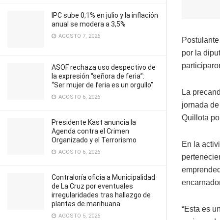
IPC sube 0,1% en julio y la inflación
anual se modera a 3,5%
AGOSTO 7, 2026
Postulante
por la dip
participaro
ASOF rechaza uso despectivo de
la expresión “señora de feria”:
“Ser mujer de feria es un orgullo”
La precand
AGOSTO 6, 2026
jornada de
Quillota p
Presidente Kast anuncia la
Agenda contra el Crimen
Organizado y el Terrorismo
En la acti
AGOSTO 6, 2026
pertenecie
emprendedo
Contraloría oficia a Municipalidad
encarnadora
de La Cruz por eventuales
irregularidades tras hallazgo de
plantas de marihuana
“Esta es u
AGOSTO 5, 2026