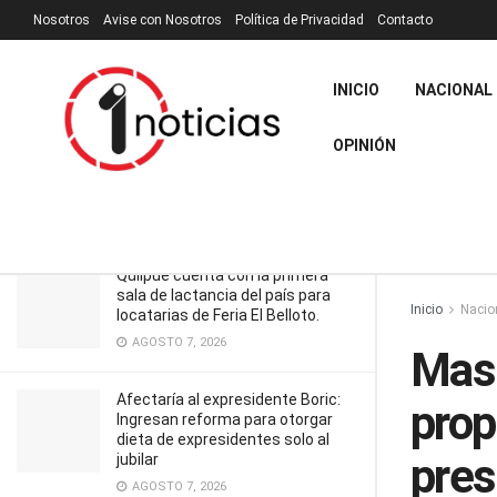
Nosotros
Avise con Nosotros
Política de Privacidad
Contacto
RECIENTES
TENDENCIA
Filtrar
INICIO
NACIONAL
Mas de 500 Mujeres entregan
OPINIÓN
propuestas a precandidata
presidencial Carolina Tohá
MARZO 30, 2025
Quilpué cuenta con la primera
sala de lactancia del país para
Inicio
Nacio
locatarias de Feria El Belloto.
AGOSTO 7, 2026
Mas 
Afectaría al expresidente Boric:
prop
Ingresan reforma para otorgar
dieta de expresidentes solo al
pres
jubilar
AGOSTO 7, 2026