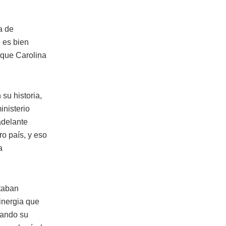
a de
e es bien
 que Carolina
su historia,
inisterio
adelante
o país, y eso
a
taban
sinergia que
gando su