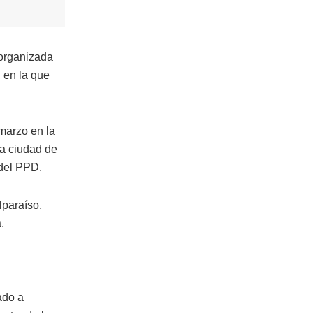
 organizada
 en la que
marzo en la
la ciudad de
 del PPD.
lparaíso,
,
ado a