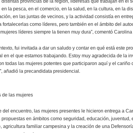
distintas provincias de la región, lideresas que trabajan en el s
, en la pesca, en el comercio, en la salud, en la cultura, en la d
ción, en las juntas de vecinos, y la actividad consistía en entr
a fortalecerlas como líderes, pero también en el ámbito del aut
 mujeres líderes siempre la tienen muy dura”, comentó Carolina
texto, fui invitada a dar un saludo y contar en qué está este pr
al en el que estamos trabajando. Estoy muy agradecida de la inv
on todas las mujeres potentes que participaron aquí y el cariño
”, añadió la precandidata presidencial.
 de las mujeres
 del encuentro, las mujeres presentes le hicieron entrega a Ca
 propuestas en ámbitos como seguridad, educación, juventud, 
, agricultura familiar campesina y la creación de una Defensorí