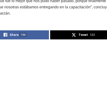
ue fue lo mejor que nos pudo haber pasado, porque finalmente
e nosotras estábamos entregando en la capacitación”, concluy
arzán.
Share
196
Tweet
123