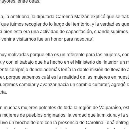
ayores, entre otras.
a, la anfitriona, la diputada Carolina Marzán explicó que se trat
“que fuimos recogiendo lo largo del territorio, y la verdad es qu
 si bien esta era una actividad de capacitación, cuando supimos
venir a visitarnos fue un honor para nosotras”.
uy motivadas porque ella es un referente para las mujeres, con 
 y con el trabajo que ha hecho en el Ministerio del Interior, un m
nte complejo donde además tenía la doble misión de llevarlo 
er, porque sabemos cuál es la realidad de las mujeres en nuestr
queremos cambiar y avanzar hacia un cambio cultural”, agregó l
ria.
n muchas mujeres potentes de toda la región de Valparaíso, es
 mujeres de pueblos originarios, la verdad que la mixtura y la 
tuvo un broche de oro con la presencia de Carolina Tohá entre