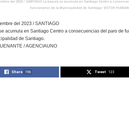
embre del 2023 / SANTIAGO La basura se acumula en Santiago Centro a consecue
funcionarios de la Municipalidad de Santiago. VICTOR HUENA
iembre del 2023 / SANTIAGO
se acumula en Santiago Centro a consecuencias del paro de fu
cipalidad de Santiago.
HUENANTE / AGENCIAUNO
Share
196
Tweet
123