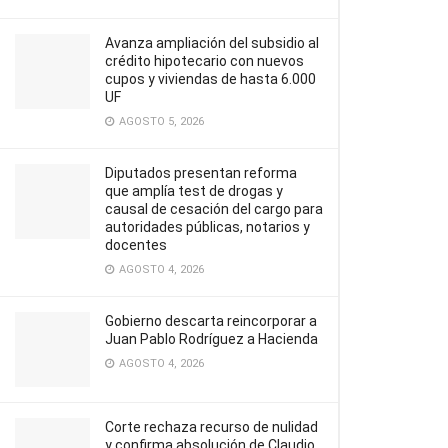
Avanza ampliación del subsidio al
crédito hipotecario con nuevos
cupos y viviendas de hasta 6.000
UF
AGOSTO 5, 2026
Diputados presentan reforma
que amplía test de drogas y
causal de cesación del cargo para
autoridades públicas, notarios y
docentes
AGOSTO 4, 2026
Gobierno descarta reincorporar a
Juan Pablo Rodríguez a Hacienda
AGOSTO 4, 2026
Corte rechaza recurso de nulidad
y confirma absolución de Claudio