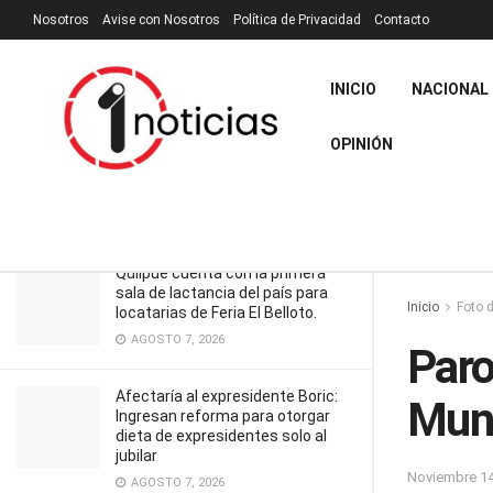
Nosotros
Avise con Nosotros
Política de Privacidad
Contacto
RECIENTES
TENDENCIA
Filtrar
INICIO
NACIONAL
OPINIÓN
Paro de funcionarios de la
Municipalidad de Santiago
NOVIEMBRE 14, 2023
Quilpué cuenta con la primera
sala de lactancia del país para
Inicio
Foto d
locatarias de Feria El Belloto.
AGOSTO 7, 2026
Paro
Afectaría al expresidente Boric:
Muni
Ingresan reforma para otorgar
dieta de expresidentes solo al
jubilar
Noviembre 14
AGOSTO 7, 2026