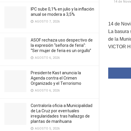
14 de Novi
IPC sube 0,1% en julio y la inflación
anual se modera a 3,5%
AGOSTO 7, 2026
14 de Nov
La basura 
de la Muni
ASOF rechaza uso despectivo de
la expresión “señora de feria”:
VICTOR 
“Ser mujer de feria es un orgullo”
AGOSTO 6, 2026
Presidente Kast anuncia la
Agenda contra el Crimen
Organizado y el Terrorismo
AGOSTO 6, 2026
Contraloría oficia a Municipalidad
de La Cruz por eventuales
irregularidades tras hallazgo de
plantas de marihuana
AGOSTO 5, 2026