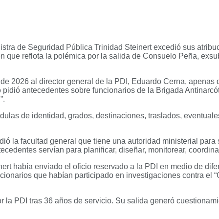
tra de Seguridad Pública Trinidad Steinert excedió sus atribucio
ón que reflota la polémica por la salida de Consuelo Peña, exs
zo de 2026 al director general de la PDI, Eduardo Cerna, apena
 pidió antecedentes sobre funcionarios de la Brigada Antinarcó
”.
dulas de identidad, grados, destinaciones, traslados, eventual
ó la facultad general que tiene una autoridad ministerial para 
cedentes servían para planificar, diseñar, monitorear, coordinar
ert había enviado el oficio reservado a la PDI en medio de di
cionarios que habían participado en investigaciones contra el “
or la PDI tras 36 años de servicio. Su salida generó cuestionam