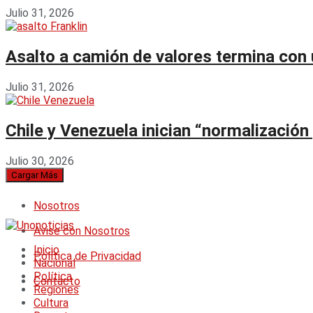
Julio 31, 2026
Asalto a camión de valores termina con u
Julio 31, 2026
Chile y Venezuela inician “normalización
Julio 30, 2026
Cargar Más
Nosotros
Avise con Nosotros
Inicio
Política de Privacidad
Nacional
Política
Contacto
Regiones
Cultura