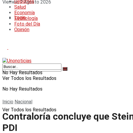
Deportes
Viernes, 7 Agosto 2026
Salud
Economía
Login
Tecnología
Foto del Día
Opinión
No Hay Resultados
Ver Todos los Resultados
No Hay Resultados
Inicio
Nacional
Ver Todos los Resultados
Contraloría concluye que Stein
PDI