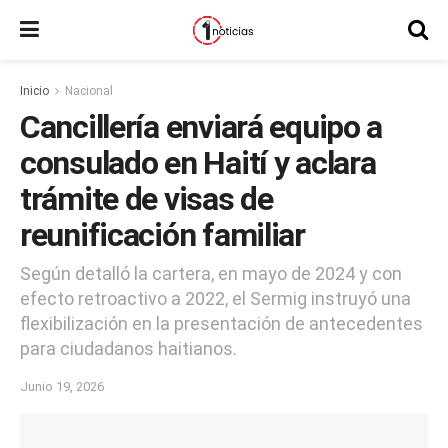
Inicio
Nacional
Cancillería enviará equipo a
consulado en Haití y aclara
trámite de visas de
reunificación familiar
Según detalló la cartera, en mayo de 2024 y con
efecto retroactivo a 2022, el Sermig instruyó una
flexibilización en la presentación de antecedentes
para ciudadanos haitianos.
Junio 19, 2026