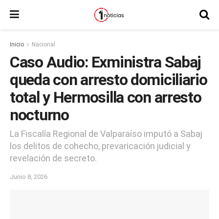
Inicio
Nacional
Caso Audio: Exministra Sabaj
queda con arresto domiciliario
total y Hermosilla con arresto
nocturno
La Fiscalía Regional de Valparaíso imputó a Sabaj
los delitos de cohecho, prevaricación judicial y
revelación de secreto.
Junio 8, 2026