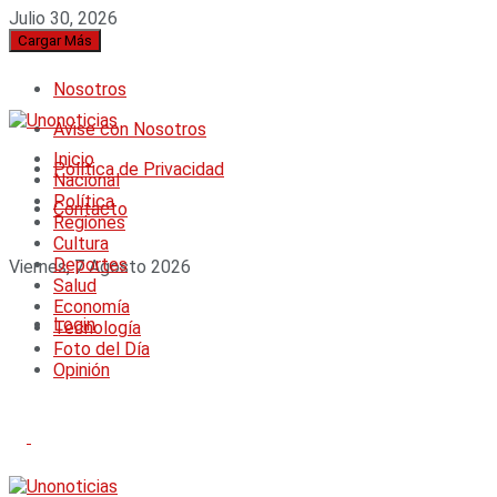
Julio 30, 2026
Cargar Más
Nosotros
Avise con Nosotros
Inicio
Política de Privacidad
Nacional
Política
Contacto
Regiones
Cultura
Deportes
Viernes, 7 Agosto 2026
Salud
Economía
Login
Tecnología
Foto del Día
Opinión