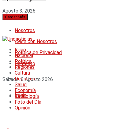
Agosto 3, 2026
Cargar Más
Nosotros
Avise con Nosotros
Inicio
Política de Privacidad
Nacional
Política
Contacto
Regiones
Cultura
Deportes
Sábado, 8 Agosto 2026
Salud
Economía
Login
Tecnología
Foto del Día
Opinión