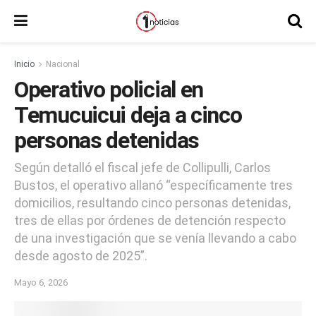
Inicio
Nacional
Operativo policial en
Temucuicui deja a cinco
personas detenidas
Según detalló el fiscal jefe de Collipulli, Carlos
Bustos, el operativo allanó “específicamente tres
domicilios, resultando cinco personas detenidas,
tres de ellas por órdenes de detención respecto
de una investigación que se venía llevando a cabo
desde agosto de 2025”.
Mayo 6, 2026