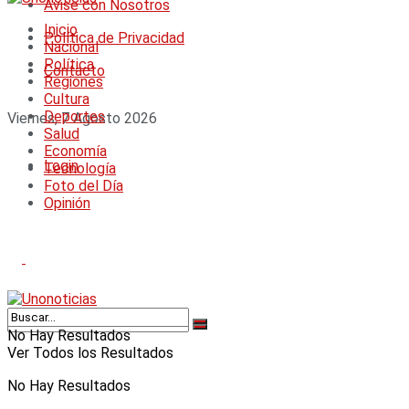
Avise con Nosotros
Inicio
Política de Privacidad
Nacional
Política
Contacto
Regiones
Cultura
Deportes
Viernes, 7 Agosto 2026
Salud
Economía
Login
Tecnología
Foto del Día
Opinión
No Hay Resultados
Ver Todos los Resultados
No Hay Resultados