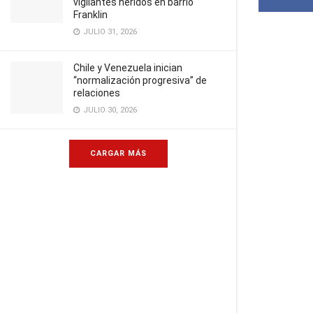
vigilantes heridos en barrio
Franklin
JULIO 31, 2026
Chile y Venezuela inician
“normalización progresiva” de
relaciones
JULIO 30, 2026
CARGAR MÁS