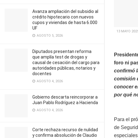
Avanza ampliación del subsidio al
crédito hipotecario con nuevos
cupos y viviendas de hasta 6.000
UF
13 MAYO 2025
AGOSTO 5, 2026
Diputados presentan reforma
President
que amplía test de drogas y
causal de cesación del cargo para
foro ni pa
autoridades públicas, notarios y
confirmó l
docentes
comisión 
AGOSTO 4, 2026
conocer e
por qué n
Gobierno descarta reincorporar a
Juan Pablo Rodríguez a Hacienda
AGOSTO 4, 2026
Para el pr
de Segurid
Corte rechaza recurso de nulidad
y confirma absolución de Claudio
especiales 