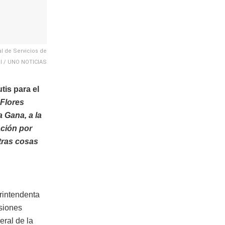
l de Servicios de
DI / UNO NOTICIAS
is para el
Flores
 Gana, a la
ación por
tras cosas
rintendenta
siones
eral de la