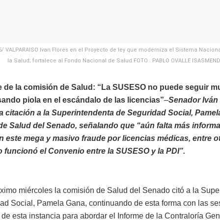
/ VALPARAISO Ivan Flores en el Proyecto de ley que moderniza el Sistema Naciona
la Salud; fortalece al Fondo Nacional de Salud FOTO : PABLO OVALLE ISASMEN
e de la comisión de Salud: “La SUSESO no puede seguir mut
sando piola en el escándalo de las licencias”
–
Senador Iván 
a citación a la Superintendenta de Seguridad Social, Pamela
de Salud del Senado, señalando que “aún falta más inform
n este mega y masivo fraude por licencias médicas, entre o
o funcionó el Convenio entre la SUSESO y la PDI”.
óximo miércoles la comisión de Salud del Senado citó a la Supe
ad Social, Pamela Gana, continuando de esta forma con las se
de esta instancia para abordar el Informe de la Contraloría Gen