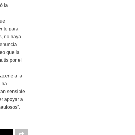
ó la
que
ente para
s, no haya
denuncia
eo que la
tis por el
cerle a la
e ha
tan sensible
er apoyar a
maulosos”.