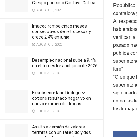
Crespo por caso Gustavo Gatica
República p
AGOSTO 3, 2026
contralora 
Al respect
Imacec rompe cinco meses
habiéndose
consecutivos de retrocesos y
crece 2,4% en junio
verificar l
AGOSTO 3, 2026
pasado nad
pública co
Desempleo nacional sube a 9,4%
superinten
en el trimestre abril-junio de 2026
foro”
JULIO 31, 2026
“Creo que 
superinten
Exsubsecretario Rodríguez
significad
obtiene resultado negativo en
como las l
nuevo examen de drogas
los trabaj
JULIO 31, 2026
Asalto a camión de valores
termina con un fallecido y dos