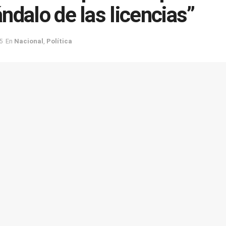
ndalo de las licencias”
5
En
Nacional
,
Política