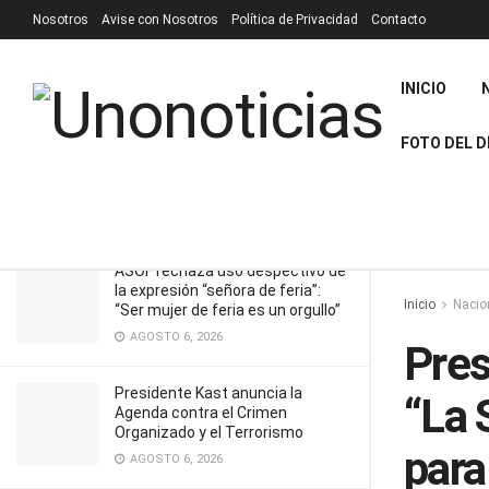
Nosotros
Avise con Nosotros
Política de Privacidad
Contacto
RECIENTES
TENDENCIA
Filtrar
INICIO
Presidente de la comisión de Salud:
“La SUSESO no puede seguir mutis
FOTO DEL D
para el foro ni pasando piola en el
escándalo de las licencias”
MAYO 29, 2025
ASOF rechaza uso despectivo de
la expresión “señora de feria”:
Inicio
Nacio
“Ser mujer de feria es un orgullo”
AGOSTO 6, 2026
Pres
Presidente Kast anuncia la
“La 
Agenda contra el Crimen
Organizado y el Terrorismo
para
AGOSTO 6, 2026