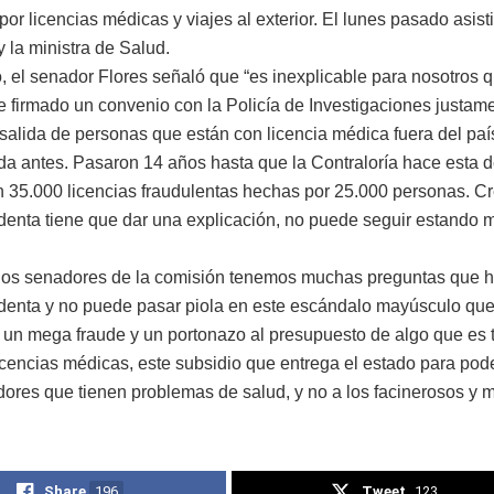
or licencias médicas y viajes al exterior. El lunes pasado asisti
y la ministra de Salud.
o, el senador Flores señaló que “es inexplicable para nosotros 
 firmado un convenio con la Policía de Investigaciones justam
a salida de personas que están con licencia médica fuera del paí
a antes. Pasaron 14 años hasta que la Contraloría hace esta 
n 35.000 licencias fraudulentas hechas por 25.000 personas. Cr
denta tiene que dar una explicación, no puede seguir estando mu
los senadores de la comisión tenemos muchas preguntas que ha
denta y no puede pasar piola en este escándalo mayúsculo qu
o un mega fraude y un portonazo al presupuesto de algo que es 
icencias médicas, este subsidio que entrega el estado para pod
adores que tienen problemas de salud, y no a los facinerosos y 
Share
196
Tweet
123