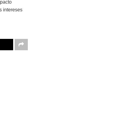
mpacto
s intereses