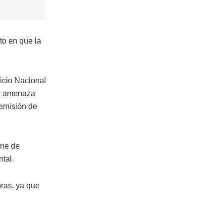
o en que la
vicio Nacional
la amenaza
 emisión de
rie de
tal.
bras, ya que