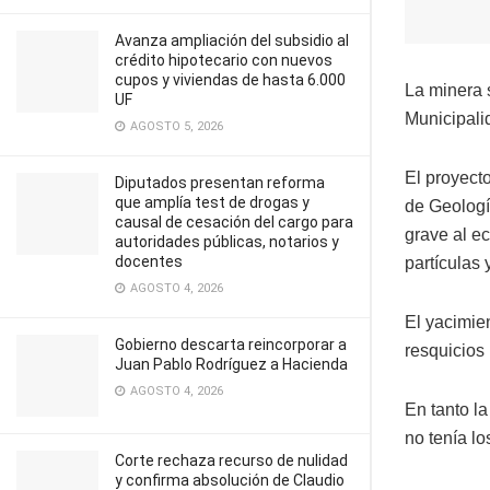
Avanza ampliación del subsidio al
crédito hipotecario con nuevos
cupos y viviendas de hasta 6.000
La minera 
UF
Municipali
AGOSTO 5, 2026
El proyect
Diputados presentan reforma
que amplía test de drogas y
de Geologí
causal de cesación del cargo para
grave al ec
autoridades públicas, notarios y
docentes
partículas 
AGOSTO 4, 2026
El yacimie
Gobierno descarta reincorporar a
resquicios
Juan Pablo Rodríguez a Hacienda
AGOSTO 4, 2026
En tanto l
no tenía l
Corte rechaza recurso de nulidad
y confirma absolución de Claudio