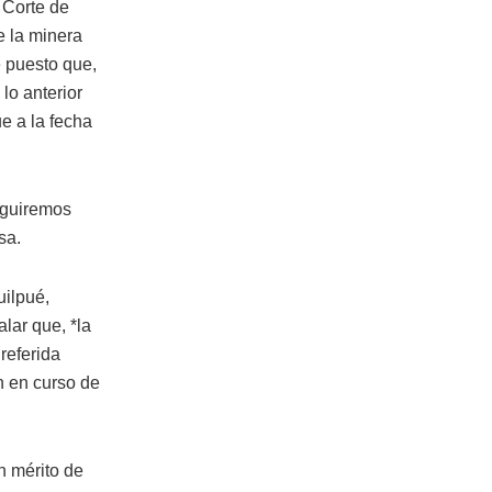
 Corte de
e la minera
e puesto que,
lo anterior
e a la fecha
eguiremos
esa.
uilpué,
lar que, *la
referida
n en curso de
en mérito de