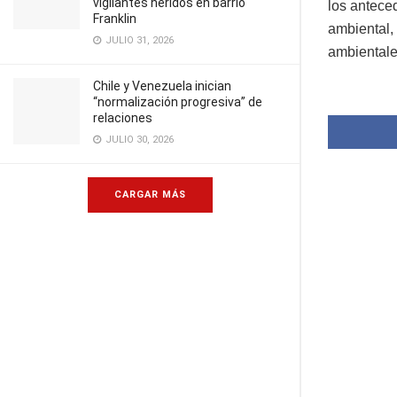
vigilantes heridos en barrio
los antece
Franklin
ambiental,
JULIO 31, 2026
ambientale
Chile y Venezuela inician
“normalización progresiva” de
relaciones
JULIO 30, 2026
CARGAR MÁS