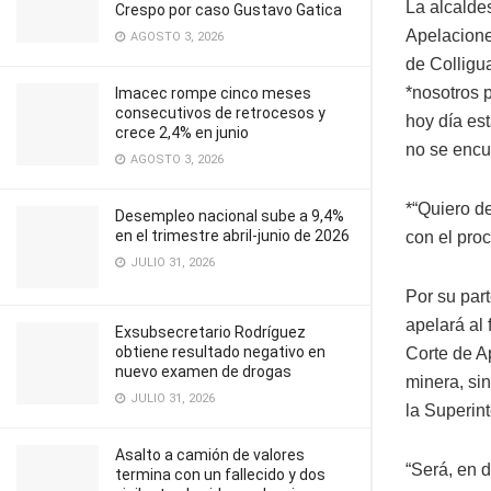
La alcalde
Crespo por caso Gustavo Gatica
Apelacione
AGOSTO 3, 2026
de Colligu
*nosotros p
Imacec rompe cinco meses
consecutivos de retrocesos y
hoy día es
crece 2,4% en junio
no se encu
AGOSTO 3, 2026
*“Quiero d
Desempleo nacional sube a 9,4%
en el trimestre abril-junio de 2026
con el proc
JULIO 31, 2026
Por su part
apelará al 
Exsubsecretario Rodríguez
obtiene resultado negativo en
Corte de Ap
nuevo examen de drogas
minera, sin
JULIO 31, 2026
la Superin
Asalto a camión de valores
“Será, en d
termina con un fallecido y dos