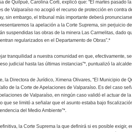
sa de Quilpué, Carolina Corti, explicó que: “El martes pasado la
s de Valparaíso no acogió el recurso de protección en contra d
ay, sin embargo, el tribunal más importante deberá pronunciars
resentaremos la apelación a la Corte Suprema, sin perjuicio de 
tán suspendidas las obras de la minera Las Carmelitas, dado qu
entran regularizados en el Departamento de Obras”.*
ejar tranquilidad a nuestra comunidad en que, efectivamente, s
eso judicial hasta las últimas instancias”*, puntualizó la alcald
e, la Directora de Jurídico, Ximena Olivares, “El Municipio de Q
fallo de la Corte de Apelaciones de Valparaíso. Es del caso seña
elaciones de Valparaíso, en ningún caso validó el actuar de la 
o que se limitó a señalar que el asunto estaba bajo fiscalizació
tendencia del Medio Ambiente”*.
efinitiva, la Corte Suprema la que definirá si es posible exigir, 