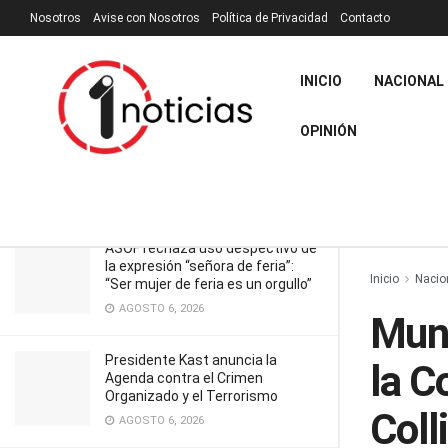
Nosotros
Avise con Nosotros
Política de Privacidad
Contacto
RECIENTES
TENDENCIA
Filtrar
INICIO
NACIONAL
Municipalidad de Quilpué apelará a la
OPINIÓN
Corte Suprema por minera en
Colliguay
MAYO 15, 2025
ASOF rechaza uso despectivo de
la expresión “señora de feria”:
Inicio
Nacio
“Ser mujer de feria es un orgullo”
AGOSTO 6, 2026
Muni
Presidente Kast anuncia la
la C
Agenda contra el Crimen
Organizado y el Terrorismo
Coll
AGOSTO 6, 2026