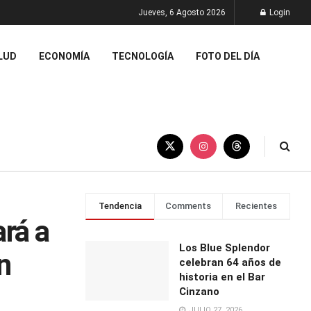
Jueves, 6 Agosto 2026
Login
LUD
ECONOMÍA
TECNOLOGÍA
FOTO DEL DÍA
Tendencia
Comments
Recientes
rá a
Los Blue Splendor
n
celebran 64 años de
historia en el Bar
Cinzano
JULIO 27, 2026