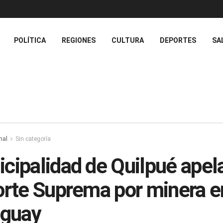
POLÍTICA
REGIONES
CULTURA
DEPORTES
SA
nal
Sin categoría
cipalidad de Quilpué apela
orte Suprema por minera e
iguay