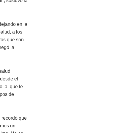
l”, sostuvo la
dejando en la
alud, a los
tos que son
regó la
salud
 desde el
o, al que le
ipos de
, recordó que
nemos un