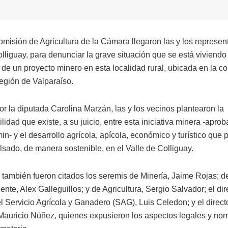
omisión de Agricultura de la Cámara llegaron las y los represen
lliguay, para denunciar la grave situación que se está viviendo
n de un proyecto minero en esta localidad rural, ubicada en la 
egión de Valparaíso.
or la diputada Carolina Marzán, las y los vecinos plantearon la
lidad que existe, a su juicio, entre esta iniciativa minera -apro
n- y el desarrollo agrícola, apícola, económico y turístico que
lsado, de manera sostenible, en el Valle de Colliguay.
n también fueron citados los seremis de Minería, Jaime Rojas; d
te, Alex Galleguillos; y de Agricultura, Sergio Salvador; el dire
l Servicio Agrícola y Ganadero (SAG), Luis Celedon; y el direct
Mauricio Núñez, quienes expusieron los aspectos legales y nor