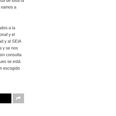
uda de toda la
s vamos a
ados a la
naf y el
ad y al SEIA
a y se nos
sin consulta
ues se está
han escogido