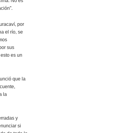
cima. No es
ción”.
uracaví, por
a el río, se
omos
por sus
 esto es un
unció que la
cuente,
a la
erradas y
nunciar si