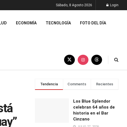
Sábado, 8 Agosto 2026
Login
LUD
ECONOMÍA
TECNOLOGÍA
FOTO DEL DÍA
Tendencia
Comments
Recientes
Los Blue Splendor
stá
celebran 64 años de
historia en el Bar
uay”
Cinzano
JULIO 27, 2026