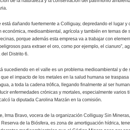
ción de la naturaleza y la conservación del patrimonio ambienta
ria.
e está dañando fuertemente a Colliguay, depredando el lugar y 
n económica, medioambiental, agrícola y también en temas de s
vecinas, porque además esta empresa va a trabajar con elemen
eligrosos para extraer el oro, como por ejemplo, el cianuro”, ag
 del Distrito 6.
tá sucediendo en el valle es un problema medioambiental y de 
a que el impacto de los metales en la salud humana se traspasa
agua, a toda la cadena trófica, llegando finalmente al ser human
ducir enfermedades crónicas y mortales, especialmente varios t
ecalcó la diputada Carolina Marzán en la comisión.
te, Irma Bravo, vocera de la organización Colliguay Sin Mineras
s Reserva de la Biósfera, es zona de amortiguación hídrica, te