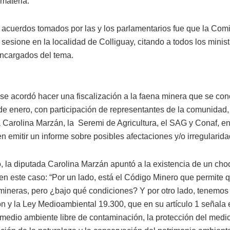
 materia.
 acuerdos tomados por las y los parlamentarios fue que la Com
 sesione en la localidad de Colliguay, citando a todos los minist
encargados del tema.
se acordó hacer una fiscalización a la faena minera que se conc
de enero, con participación de representantes de la comunidad,
a Carolina Marzán, la Seremi de Agricultura, el SAG y Conaf, e
n emitir un informe sobre posibles afectaciones y/o irregularida
o, la diputada Carolina Marzán apuntó a la existencia de un ch
 en este caso: “Por un lado, está el Código Minero que permite 
ineras, pero ¿bajo qué condiciones? Y por otro lado, tenemos 
ón y la Ley Medioambiental 19.300, que en su artículo 1 señala 
n medio ambiente libre de contaminación, la protección del medi