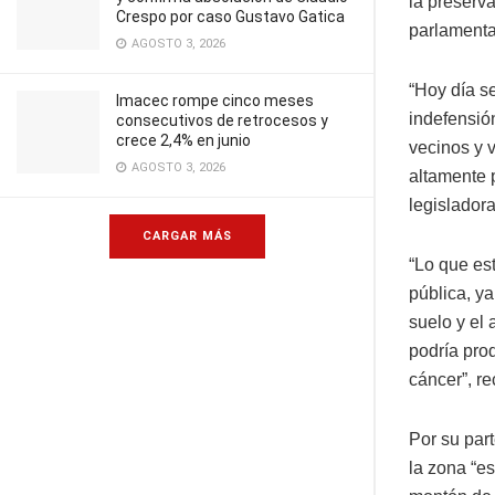
la preserva
Crespo por caso Gustavo Gatica
parlamenta
AGOSTO 3, 2026
“Hoy día s
Imacec rompe cinco meses
indefensió
consecutivos de retrocesos y
crece 2,4% en junio
vecinos y 
AGOSTO 3, 2026
altamente p
legisladora
CARGAR MÁS
“Lo que es
pública, y
suelo y el 
podría pro
cáncer”, r
Por su par
la zona “e