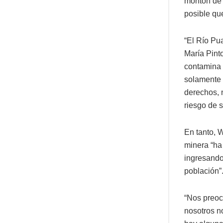
montón de 
posible qu
“El Río Pu
María Pinto
contamina 
solamente 
derechos, 
riesgo de s
En tanto, 
minera “ha
ingresando
población”
“Nos preoc
nosotros n