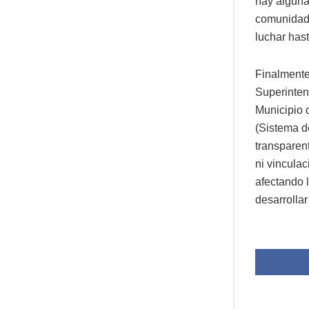
hay alguna
comunidad,
luchar has
Finalmente
Superinten
Municipio 
(Sistema d
transparen
ni vincula
afectando l
desarrollar