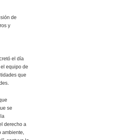
isión de
ros y
retó el día
 el equipo de
ntidades que
des.
oque
que se
la
el derecho a
o ambiente,