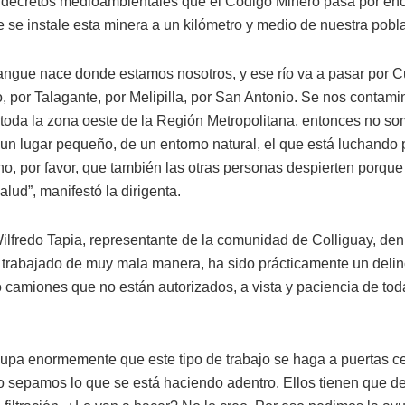
decretos medioambientales que el Código Minero pasa por en
e se instale esta minera a un kilómetro y medio de nuestra pobla
angue nace donde estamos nosotros, y ese río va a pasar por C
, por Talagante, por Melipilla, por San Antonio. Se nos contamin
toda la zona oeste de la Región Metropolitana, entonces no s
un lugar pequeño, de un entorno natural, el que está luchando 
no, por favor, que también las otras personas despierten porque
alud”, manifestó la dirigenta.
Wilfredo Tapia, representante de la comunidad de Colliguay, den
 trabajado de muy mala manera, ha sido prácticamente un delin
 camiones que no están autorizados, a vista y paciencia de tod
.
upa enormemente que este tipo de trabajo se haga a puertas c
o sepamos lo que se está haciendo adentro. Ellos tienen que de