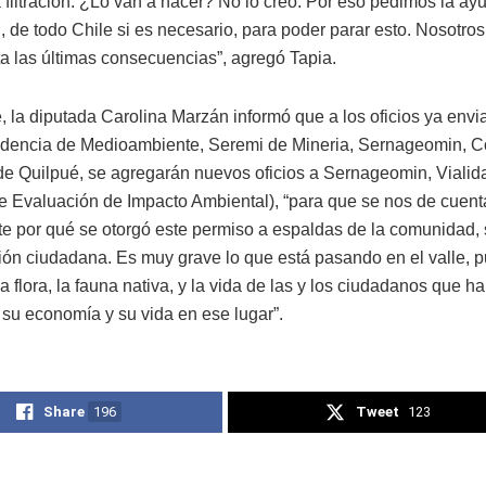
 filtración. ¿Lo van a hacer? No lo creo. Por eso pedimos la ay
 de todo Chile si es necesario, para poder parar esto. Nosotro
ta las últimas consecuencias”, agregó Tapia.
, la diputada Carolina Marzán informó que a los oficios ya envi
dencia de Medioambiente, Seremi de Mineria, Sernageomin, Co
de Quilpué, se agregarán nuevos oficios a Sernageomin, Vialid
e Evaluación de Impacto Ambiental), “para que se nos de cuent
te por qué se otorgó este permiso a espaldas de la comunidad, 
ción ciudadana. Es muy grave lo que está pasando en el valle, p
a flora, la fauna nativa, y la vida de las y los ciudadanos que 
 su economía y su vida en ese lugar”.
Share
196
Tweet
123