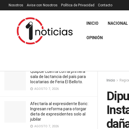
Nosotros
Avise con Nosotros
Política de Privacidad
Contacto
RECIENTES
TENDENCIA
Filtrar
INICIO
NACIONAL
Diputada Carolina Marzán: Instalación
OPINIÓN
de faena minera “está dañando
fuertemente a Colliguay”
ENERO 19, 2025
Quilpué cuenta con la primera
sala de lactancia del país para
Inicio
Regio
locatarias de Feria El Belloto.
AGOSTO 7, 2026
Dipu
Afectaría al expresidente Boric:
Inst
Ingresan reforma para otorgar
dieta de expresidentes solo al
daña
jubilar
AGOSTO 7, 2026