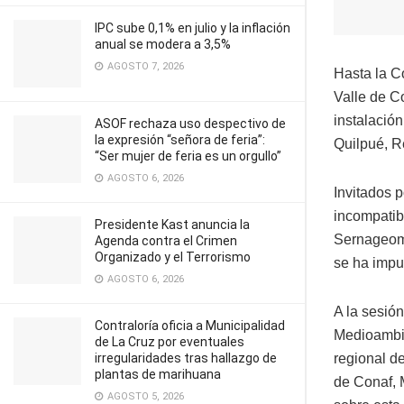
IPC sube 0,1% en julio y la inflación
anual se modera a 3,5%
AGOSTO 7, 2026
Hasta la C
Valle de Co
instalació
ASOF rechaza uso despectivo de
la expresión “señora de feria”:
Quilpué, R
“Ser mujer de feria es un orgullo”
AGOSTO 6, 2026
Invitados p
incompatibi
Presidente Kast anuncia la
Sernageomi
Agenda contra el Crimen
Organizado y el Terrorismo
se ha impu
AGOSTO 6, 2026
A la sesió
Contraloría oficia a Municipalidad
Medioambien
de La Cruz por eventuales
irregularidades tras hallazgo de
regional de
plantas de marihuana
de Conaf, 
AGOSTO 5, 2026