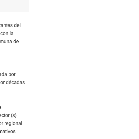
tantes del
 con la
comuna de
bada por
 por décadas
e
ctor (s)
or regional
mativos