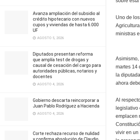
sobre esta
Avanza ampliación del subsidio al
Uno de los
crédito hipotecario con nuevos
cupos y viviendas de hasta 6.000
Agricultura
UF
ministras 
AGOSTO 5, 2026
Diputados presentan reforma
Asimismo, 
que amplía test de drogas y
causal de cesación del cargo para
martes 14 
autoridades públicas, notarios y
la diputad
docentes
ahora debe
AGOSTO 4, 2026
Al respect
Gobierno descarta reincorporar a
Juan Pablo Rodríguez a Hacienda
legislativo
AGOSTO 4, 2026
emplacen m
Constituci
vivir en u
Corte rechaza recurso de nulidad
y confirma absolución de Claudio