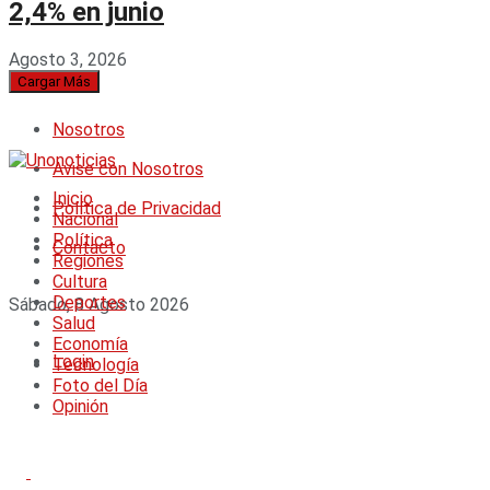
2,4% en junio
Agosto 3, 2026
Cargar Más
Nosotros
Avise con Nosotros
Inicio
Política de Privacidad
Nacional
Política
Contacto
Regiones
Cultura
Deportes
Sábado, 8 Agosto 2026
Salud
Economía
Login
Tecnología
Foto del Día
Opinión