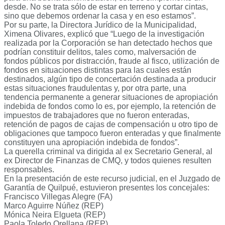
desde. No se trata sólo de estar en terreno y cortar cintas,
sino que debemos ordenar la casa y en eso estamos”.
Por su parte, la Directora Jurídico de la Municipalidad,
Ximena Olivares, explicó que “Luego de la investigación
realizada por la Corporación se han detectado hechos que
podrían constituir delitos, tales como, malversación de
fondos públicos por distracción, fraude al fisco, utilización de
fondos en situaciones distintas para las cuales están
destinados, algún tipo de concertación destinada a producir
estas situaciones fraudulentas y, por otra parte, una
tendencia permanente a generar situaciones de apropiación
indebida de fondos como lo es, por ejemplo, la retención de
impuestos de trabajadores que no fueron enteradas,
retención de pagos de cajas de compensación u otro tipo de
obligaciones que tampoco fueron enteradas y que finalmente
constituyen una apropiación indebida de fondos”.
La querella criminal va dirigida al ex Secretario General, al
ex Director de Finanzas de CMQ, y todos quienes resulten
responsables.
En la presentación de este recurso judicial, en el Juzgado de
Garantía de Quilpué, estuvieron presentes los concejales:
Francisco Villegas Alegre (FA)
Marco Aguirre Núñez (REP)
Mónica Neira Elgueta (REP)
Paola Toledo Orellana (REP)