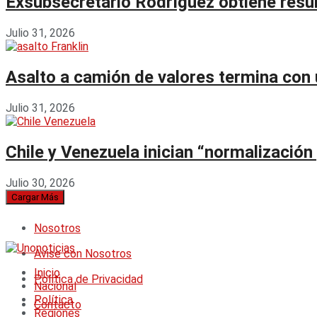
Exsubsecretario Rodríguez obtiene resu
Julio 31, 2026
Asalto a camión de valores termina con u
Julio 31, 2026
Chile y Venezuela inician “normalización
Julio 30, 2026
Cargar Más
Nosotros
Avise con Nosotros
Inicio
Política de Privacidad
Nacional
Política
Contacto
Regiones