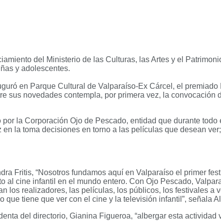
nciamiento del Ministerio de las Culturas, las Artes y el Patrimo
iñas y adolescentes.
auguró en Parque Cultural de Valparaíso-Ex Cárcel, el premiado
tre sus novedades contempla, por primera vez, la convocación 
do por la Corporación Ojo de Pescado, entidad que durante todo e
ez en la toma decisiones en torno a las películas que desean v
andra Fritis, “Nosotros fundamos aquí en Valparaíso el primer fe
 al cine infantil en el mundo entero. Con Ojo Pescado, Valparaís
los realizadores, las películas, los públicos, los festivales a 
que tiene que ver con el cine y la televisión infantil”, señala Al
denta del directorio, Gianina Figueroa, “albergar esta activida