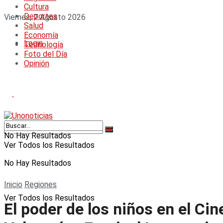
Cultura
Deportes
Viernes, 7 Agosto 2026
Salud
Economía
Login
Tecnología
Foto del Día
Opinión
No Hay Resultados
Ver Todos los Resultados
No Hay Resultados
Inicio
Regiones
Ver Todos los Resultados
El poder de los niños en el Ci