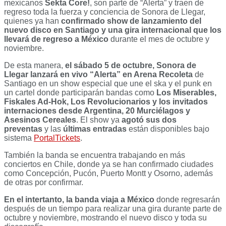
mexicanos
Sekta Core!
, son parte de “Alerta” y traen de
regreso toda la fuerza y conciencia de Sonora de Llegar,
quienes ya han
confirmado show de lanzamiento del
nuevo disco en Santiago y una gira internacional que los
llevará de regreso a México
durante el mes de octubre y
noviembre.
De esta manera,
el sábado 5 de octubre, Sonora de
Llegar lanzará en vivo “Alerta” en Arena Recoleta
de
Santiago en un show especial que une el ska y el punk en
un cartel donde participarán bandas como
Los Miserables,
Fiskales Ad-Hok, Los Revolucionarios y los invitados
internaciones desde Argentina, 20 Murciélagos y
Asesinos Cereales
. El show ya
agotó sus dos
preventas
y las
últimas entradas
están disponibles bajo
sistema
PortalTickets
.
También la banda se encuentra trabajando en más
conciertos en Chile, donde ya se han confirmado ciudades
como Concepción, Pucón, Puerto Montt y Osorno, además
de otras por confirmar.
En el intertanto, la banda viaja a México
donde regresarán
después de un tiempo para realizar una gira durante parte de
octubre y noviembre, mostrando el nuevo disco y toda su