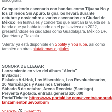
discografía.
Compartiendo escenario con bandas como Tijuana No y
los chilenos Sin Apuro, la gira los llevará durante
octubre y noviembre a varios escenarios en Ciudad de
México
, en festivales y conciertos que marcan la vuelta de la
banda que ya había tocado en el país azteca en 2022,
presentándose en ciudades como Guadalajara, México DF,
Querétaro y Tlaxcala.
“Alerta” ya está disponible en
Spotify
y
YouTube
, así como
también en otras
plataformas digitales
.
SONORA DE LLEGAR
Lanzamiento en vivo del álbum “Alerta”
Invitados:
Fiskales Ad-Hok, Los Miserables, Los Revolucionarios,
20 Muricélagos y Asesinos Cereales
Sábado 5 de octubre, Arena Recoleta (Santiago)
Preventa Agotada, entrada general $20.000
PortalTickets:
https://www.portaldisc.com/evento/sonorade
lanzamientonuevoalbum
Share
196
Tweet
123