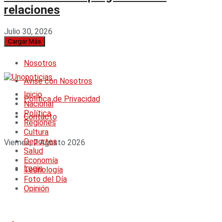
relaciones
Julio 30, 2026
Cargar Más
Nosotros
Avise con Nosotros
Inicio
Política de Privacidad
Nacional
Política
Contacto
Regiones
Cultura
Deportes
Viernes, 7 Agosto 2026
Salud
Economía
Login
Tecnología
Foto del Día
Opinión