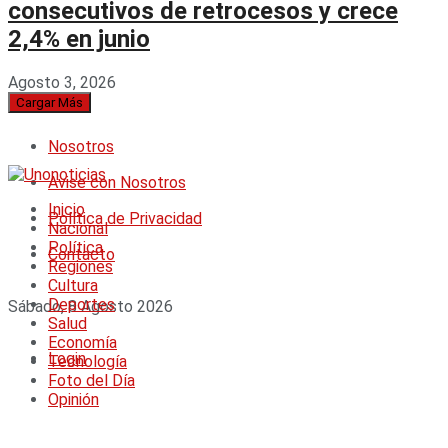
consecutivos de retrocesos y crece
2,4% en junio
Agosto 3, 2026
Cargar Más
Nosotros
Avise con Nosotros
Inicio
Política de Privacidad
Nacional
Política
Contacto
Regiones
Cultura
Deportes
Sábado, 8 Agosto 2026
Salud
Economía
Login
Tecnología
Foto del Día
Opinión