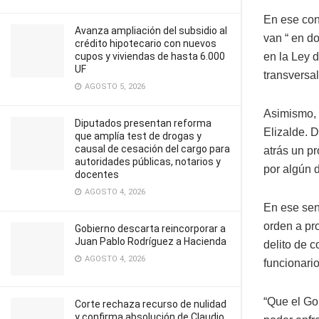
En ese con
Avanza ampliación del subsidio al
van “ en d
crédito hipotecario con nuevos
cupos y viviendas de hasta 6.000
en la Ley 
UF
transversa
AGOSTO 5, 2026
Asimismo, e
Diputados presentan reforma
Elizalde. 
que amplía test de drogas y
causal de cesación del cargo para
atrás un p
autoridades públicas, notarios y
por algún d
docentes
AGOSTO 4, 2026
En ese sen
orden a pr
Gobierno descarta reincorporar a
Juan Pablo Rodríguez a Hacienda
delito de c
AGOSTO 4, 2026
funcionario
“Que el Go
Corte rechaza recurso de nulidad
y confirma absolución de Claudio