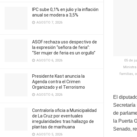
IPC sube 0,1% en julio y la inflación
anual se modera a 3,5%
AGOSTO 7, 2026
ASOF rechaza uso despectivo de
la expresión “señora de feria”:
“Ser mujer de feria es un orgullo”
AGOSTO 6, 2026
05 de j
Ministr
familias, 
Presidente Kast anuncia la
Agenda contra el Crimen
Organizado y el Terrorismo
AGOSTO 6, 2026
El diputado
Secretaría
Contraloría oficia a Municipalidad
de parlame
de La Cruz por eventuales
la Puerta G
irregularidades tras hallazgo de
plantas de marihuana
Senado, re
AGOSTO 5, 2026