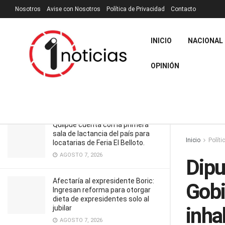
Nosotros
Avise con Nosotros
Política de Privacidad
Contacto
RECIENTES
TENDENCIA
Filtrar
Diputado Marcos Ilabaca valora que
Gobierno recoja propuesta para
INICIO
NACIONAL
inhabilitar constitucionalmente de
ejercer cargos públicos a
OPINIÓN
condenados por delitos de
corrupción
JULIO 4, 2024
Quilpué cuenta con la primera
sala de lactancia del país para
Inicio
Políti
locatarias de Feria El Belloto.
AGOSTO 7, 2026
Dipu
Afectaría al expresidente Boric:
Gobi
Ingresan reforma para otorgar
dieta de expresidentes solo al
inha
jubilar
AGOSTO 7, 2026