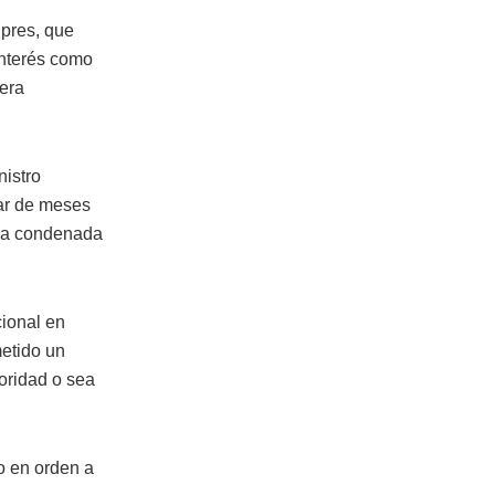
gpres, que
interés como
nera
nistro
par de meses
ona condenada
cional en
metido un
toridad o sea
o en orden a