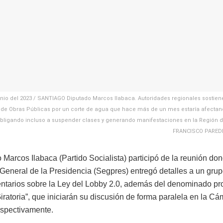
unio del 2023 / SANTIAGO Diputado Marcos Ilabaca. Autoridades regionales sostien
a de Obras Públicas por un corte de agua que hace más de un mes estaría afecta
obligando incluso a suspender clases y generando manifestaciones en la Región d
FRANCISCO PARED
 Marcos Ilabaca (Partido Socialista) participó de la reunión don
 General de la Presidencia (Segpres) entregó detalles a un grup
ntarios sobre la Ley del Lobby 2.0, además del denominado pro
iratoria”, que iniciarán su discusión de forma paralela en la Cá
spectivamente.