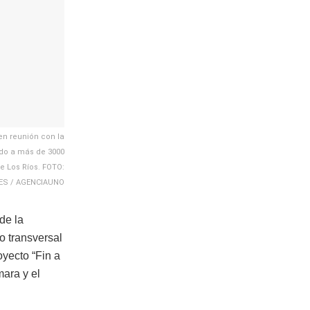
en reunión con la
ndo a más de 3000
e Los Ríos. FOTO:
ES / AGENCIAUNO
de la
o transversal
yecto “Fin a
mara y el