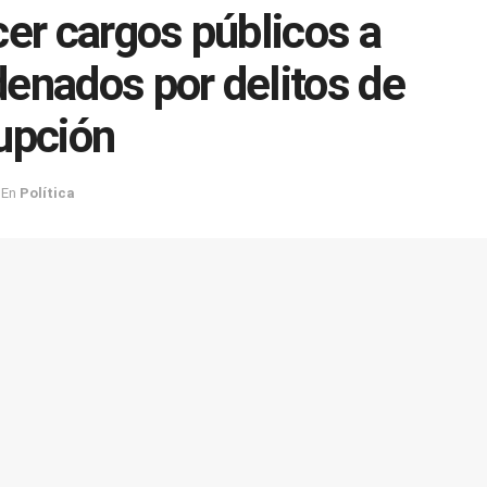
cer cargos públicos a
enados por delitos de
upción
En
Política