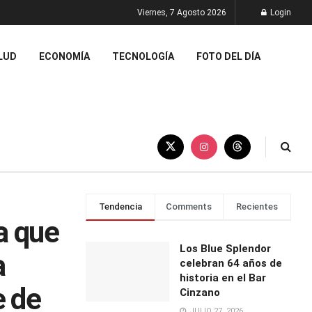
Viernes, 7 Agosto 2026
Login
LUD
ECONOMÍA
TECNOLOGÍA
FOTO DEL DÍA
Tendencia
Comments
Recientes
a que
Los Blue Splendor
a
celebran 64 años de
historia en el Bar
e de
Cinzano
JULIO 27, 2026