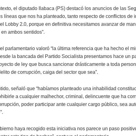
texto, el diputado Ilabaca (PS) destacó los anuncios de las Se
os líneas que nos ha planteado, tanto respecto de conflictos de 
del Lobby 2.0, porque en definitiva necesitamos avanzar de ma
l en ambos sentidos”.
l parlamentario valoró “la última referencia que ha hecho el mi
Desde la bancada del Partido Socialista presentamos hace un 
royecto de ley que busca sancionar drásticamente a toda pers
elito de corrupción, caiga del sector que sea”.
tido, señaló que “habíamos planteado una inhabilidad constitu
ohibirle a cualquier malhechor, criminal, delincuente que ha co
orrupción, poder participar ante cualquier cargo público, sea au
”.
bierno haya recogido esta iniciativa nos parece un paso positiv