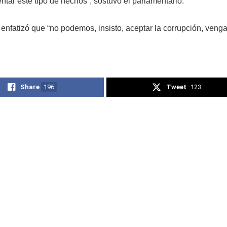
ntar este tipo de hechos”, sostuvo el parlamentario.
, enfatizó que “no podemos, insisto, aceptar la corrupción, ven
Share
196
Tweet
123