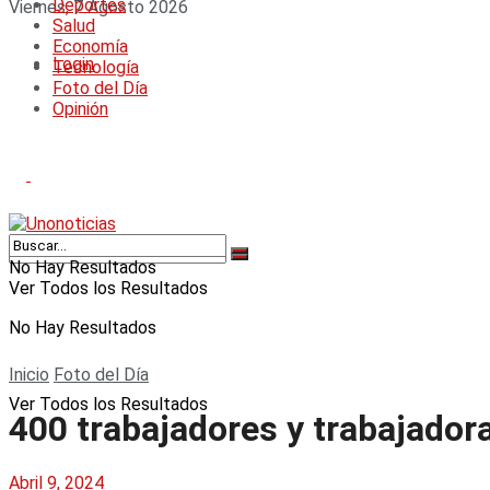
Deportes
Viernes, 7 Agosto 2026
Salud
Economía
Login
Tecnología
Foto del Día
Opinión
No Hay Resultados
Ver Todos los Resultados
No Hay Resultados
Inicio
Foto del Día
Ver Todos los Resultados
400 trabajadores y trabajador
Abril 9, 2024