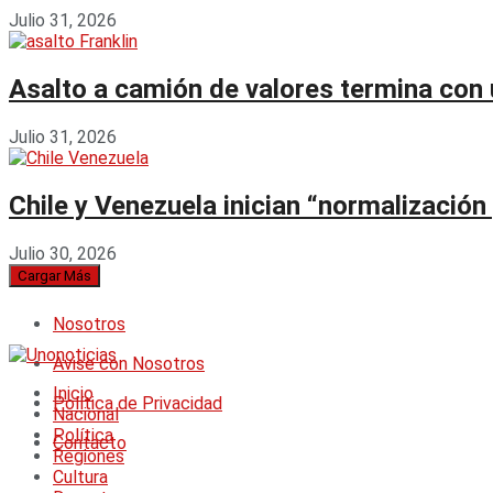
Julio 31, 2026
Asalto a camión de valores termina con u
Julio 31, 2026
Chile y Venezuela inician “normalización
Julio 30, 2026
Cargar Más
Nosotros
Avise con Nosotros
Inicio
Política de Privacidad
Nacional
Política
Contacto
Regiones
Cultura