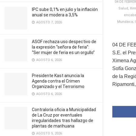
04 DE FEBRER
Salud, Xim
IPC sube 0,1% en julio y la inflación
anual se modera a 3,5%
encabe
Mundaca; l
AGOSTO 7, 2026
ASOF rechaza uso despectivo de
04 DE FE
la expresión “señora de feria”:
“Ser mujer de feria es un orgullo”
S.E. el Pre
AGOSTO 6, 2026
Ximena Agu
Sofía Gonz
Presidente Kast anuncia la
de la Regi
Agenda contra el Crimen
Ripamonti,
Organizado y el Terrorismo
AGOSTO 6, 2026
Contraloría oficia a Municipalidad
de La Cruz por eventuales
irregularidades tras hallazgo de
plantas de marihuana
AGOSTO 5, 2026