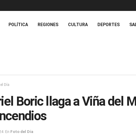
POLÍTICA
REGIONES
CULTURA
DEPORTES
SA
el Día
iel Boric llaga a Viña del 
Incendios
24
En
Foto del Día