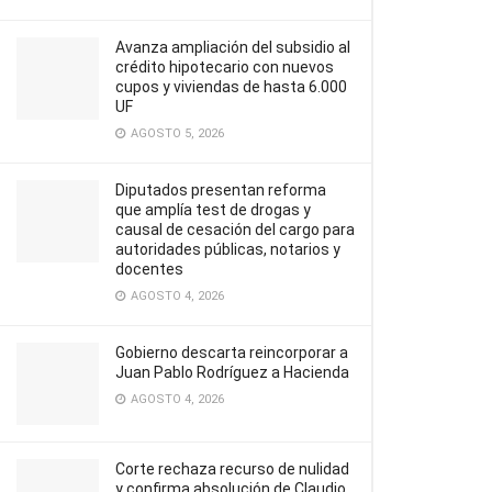
Avanza ampliación del subsidio al
crédito hipotecario con nuevos
cupos y viviendas de hasta 6.000
UF
AGOSTO 5, 2026
Diputados presentan reforma
que amplía test de drogas y
causal de cesación del cargo para
autoridades públicas, notarios y
docentes
AGOSTO 4, 2026
Gobierno descarta reincorporar a
Juan Pablo Rodríguez a Hacienda
AGOSTO 4, 2026
Corte rechaza recurso de nulidad
y confirma absolución de Claudio