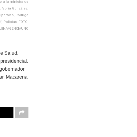
o a la ministra de
, Sofía González,
lparaíso, Rodrigo
, Policias. FOTO:
UIN/AGENCIAUNO
de Salud,
presidencial,
 gobernador
Mar, Macarena