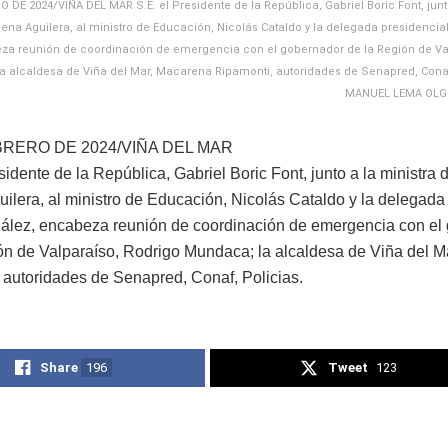
O DE 2024/VIÑA DEL MAR S.E. el Presidente de la República, Gabriel Boric Font, junt
ena Aguilera, al ministro de Educación, Nicolás Cataldo y la delegada presidencial
za reunión de coordinación de emergencia con el gobernador de la Región de Va
a alcaldesa de Viña del Mar, Macarena Ripamonti, autoridades de Senapred, Conaf
MANUEL LEMA OLG
BRERO DE 2024/VIÑA DEL MAR
sidente de la República, Gabriel Boric Font, junto a la ministra 
ilera, al ministro de Educación, Nicolás Cataldo y la delegada 
ález, encabeza reunión de coordinación de emergencia con el
ón de Valparaíso, Rodrigo Mundaca; la alcaldesa de Viña del 
 autoridades de Senapred, Conaf, Policias.
Share
196
Tweet
123