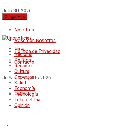
Julio 30, 2026
Cargar Más
Nosotros
Avise con Nosotros
Inicio
Política de Privacidad
Nacional
Política
Contacto
Regiones
Cultura
Deportes
Jueves, 6 Agosto 2026
Salud
Economía
Login
Tecnología
Foto del Día
Opinión