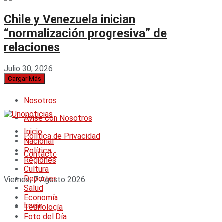
Chile y Venezuela inician
“normalización progresiva” de
relaciones
Julio 30, 2026
Cargar Más
Nosotros
Avise con Nosotros
Inicio
Política de Privacidad
Nacional
Política
Contacto
Regiones
Cultura
Deportes
Viernes, 7 Agosto 2026
Salud
Economía
Login
Tecnología
Foto del Día