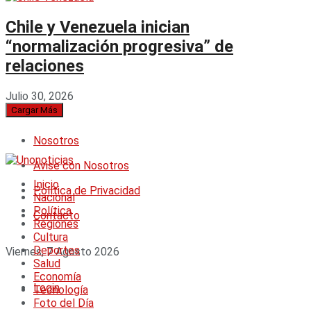
Chile y Venezuela inician
“normalización progresiva” de
relaciones
Julio 30, 2026
Cargar Más
Nosotros
Avise con Nosotros
Inicio
Política de Privacidad
Nacional
Política
Contacto
Regiones
Cultura
Deportes
Viernes, 7 Agosto 2026
Salud
Economía
Login
Tecnología
Foto del Día