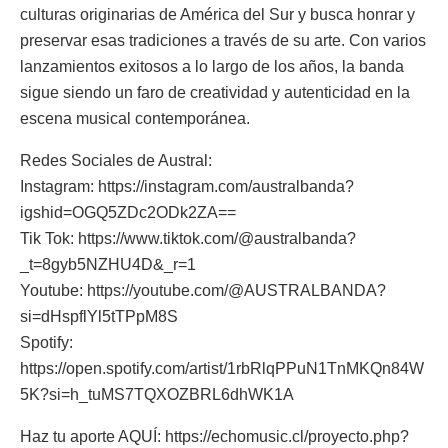
culturas originarias de América del Sur y busca honrar y
preservar esas tradiciones a través de su arte. Con varios
lanzamientos exitosos a lo largo de los años, la banda
sigue siendo un faro de creatividad y autenticidad en la
escena musical contemporánea.
Redes Sociales de Austral:
Instagram: https://instagram.com/australbanda?
igshid=OGQ5ZDc2ODk2ZA==
Tik Tok: https://www.tiktok.com/@australbanda?
_t=8gyb5NZHU4D&_r=1
Youtube: https://youtube.com/@AUSTRALBANDA?
si=dHspflYl5tTPpM8S
Spotify:
https://open.spotify.com/artist/1rbRlqPPuN1TnMKQn84W
5K?si=h_tuMS7TQXOZBRL6dhWK1A
Haz tu aporte AQUÍ: https://echomusic.cl/proyecto.php?