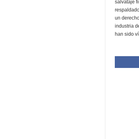
salvataje 
respaldado
un derecho
industria d
han sido v