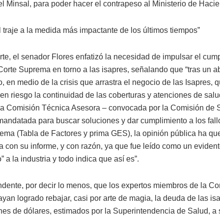
el Minsal, para poder hacer el contrapeso al Ministerio de Hacie
l traje a la medida más impactante de los últimos tiempos”
rte, el senador Flores enfatizó la necesidad de impulsar el cum
 Corte Suprema en torno a las isapres, señalando que “tras un a
 en medio de la crisis que arrastra el negocio de las Isapres, 
en riesgo la continuidad de las coberturas y atenciones de salu
la Comisión Técnica Asesora – convocada por la Comisión de 
andatada para buscar soluciones y dar cumplimiento a los fall
ema (Tabla de Factores y prima GES), la opinión pública ha q
a con su informe, y con razón, ya que fue leído como un eviden
 a la industria y todo indica que así es”.
ndente, por decir lo menos, que los expertos miembros de la C
ayan logrado rebajar, casi por arte de magia, la deuda de las i
nes de dólares, estimados por la Superintendencia de Salud, a 