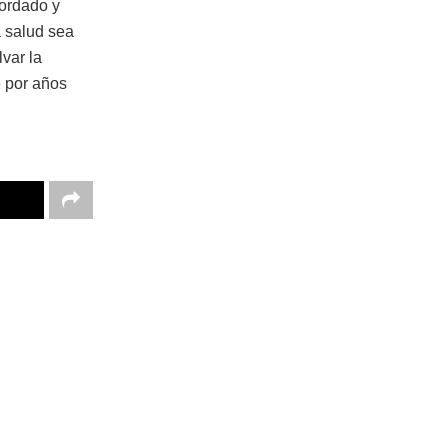
cordado y
 salud sea
var la
e por años