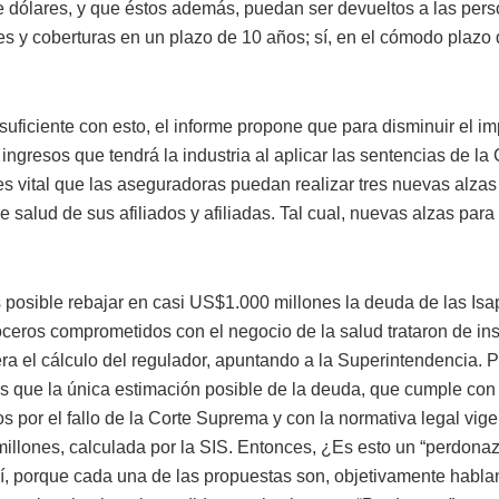
e dólares, y que éstos además, puedan ser devueltos a las per
es y coberturas en un plazo de 10 años; sí, en el cómodo plazo
uficiente con esto, el informe propone que para disminuir el im
ingresos que tendrá la industria al aplicar las sentencias de la 
s vital que las aseguradoras puedan realizar tres nuevas alzas 
e salud de sus afiliados y afiliadas. Tal cual, nuevas alzas para
posible rebajar en casi US$1.000 millones la deuda de las Isa
ceros comprometidos con el negocio de la salud trataron de ins
ra el cálculo del regulador, apuntando a la Superintendencia. P
s que la única estimación posible de la deuda, que cumple con l
s por el fallo de la Corte Suprema y con la normativa legal vige
llones, calculada por la SIS. Entonces, ¿Es esto un “perdonazo
sí, porque cada una de las propuestas son, objetivamente habla