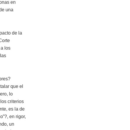
sonas en
 de una
pacto de la
Corte
a los
 las
pres?
talar que el
ero, lo
os criterios
nte, es la de
”?, en rigor,
ndo, un