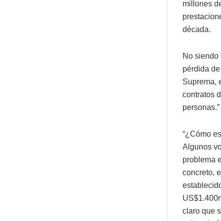
millones d
prestacion
década.
No siendo s
pérdida de 
Suprema, e
contratos d
personas.”
“¿Cómo es 
Algunos vo
problema e
concreto, e
establecido
US$1.400mi
claro que 