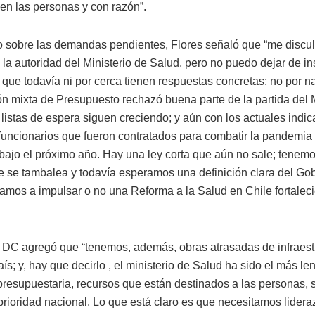
 en las personas y con razón”.
 sobre las demandas pendientes, Flores señaló que “me discul
la autoridad del Ministerio de Salud, pero no puedo dejar de ins
 que todavía ni por cerca tienen respuestas concretas; no por n
n mixta de Presupuesto rechazó buena parte de la partida del M
 listas de espera siguen creciendo; y aún con los actuales indi
 funcionarios que fueron contratados para combatir la pandemia
abajo el próximo año. Hay una ley corta que aún no sale; tenem
e se tambalea y todavía esperamos una definición clara del Go
 vamos a impulsar o no una Reforma a la Salud en Chile fortalec
 DC agregó que “tenemos, además, obras atrasadas de infraestr
aís; y, hay que decirlo , el ministerio de Salud ha sido el más le
presupuestaria, recursos que están destinados a las personas, 
prioridad nacional. Lo que está claro es que necesitamos lidera