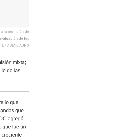
e a la comisión de
evaluación de los
ANTE / AGENCIAUNO
isión mixta;
 lo de las
te lo que
emandas que
r DC agregó
, que fue un
a creciente