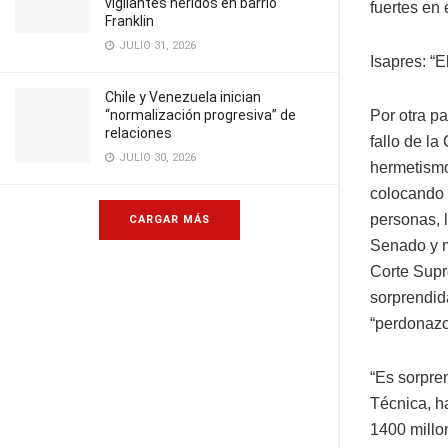
vigilantes heridos en barrio
fuertes en 
Franklin
JULIO 31, 2026
Isapres: “E
Chile y Venezuela inician
“normalización progresiva” de
Por otra pa
relaciones
fallo de la
JULIO 30, 2026
hermetismo,
colocando 
personas, 
CARGAR MÁS
Senado y m
Corte Supr
sorprendid
“perdonazo”
“Es sorpre
Técnica, h
1400 millo