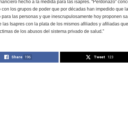
financiero hecho a la medida para las isapres. “Perdonazo” con
 con los grupos de poder que por décadas han impedido que la
 para las personas y que inescrupulosamente hoy proponen sal
e las Isapres con la plata de los mismos afiliados y afiliadas qu
íctimas de los abusos del sistema privado de salud.”
Share
196
Tweet
123