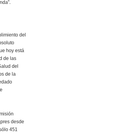
nda”.
plimiento del
bsoluto
que hoy está
d de las
Salud del
os de la
uedado
te
omisión
sapres desde
sólo 451