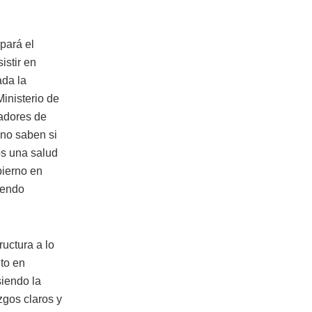
pará el
istir en
ada la
inisterio de
cadores de
 no saben si
os una salud
bierno en
iendo
uctura a lo
nto en
siendo la
zgos claros y