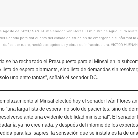
e Agosto del 2023 / SANTIAGO Senador Iván Flores. El ministro de Agricultura asist
 del Senado para dar cuenta del estado de situación de emergencia e informar la 
daños por rubro, hectáreas agrícolas y obras de infraestructura. VICTOR HUEN
da se ha rechazado el Presupuesto para el Minsal en la subcom
 lista de espera alarmante, sino lista de demandas sin resolver;
solo una entre tantas”, señaló el senador DC.
 emplazamiento al Minsal efectuó hoy el senador Iván Flores an
omo “una larga lista de espera, no solo de pacientes, sino de d
 resolverse ante una evidente debilidad ministerial”. El senado
udadanía ya no cree nada, y después del informe de los expertos
medida para las isapres, la sensación que se instala es la de un