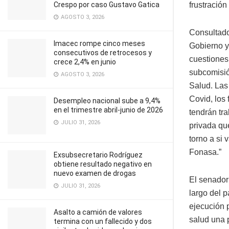
Crespo por caso Gustavo Gatica
frustración
AGOSTO 3, 2026
Consultado
Imacec rompe cinco meses
Gobierno y 
consecutivos de retrocesos y
cuestiones
crece 2,4% en junio
subcomisió
AGOSTO 3, 2026
Salud. Las
Covid, los
Desempleo nacional sube a 9,4%
en el trimestre abril-junio de 2026
tendrán tr
JULIO 31, 2026
privada qu
torno a si
Fonasa.”
Exsubsecretario Rodríguez
obtiene resultado negativo en
nuevo examen de drogas
El senador
JULIO 31, 2026
largo del p
ejecución 
Asalto a camión de valores
salud una 
termina con un fallecido y dos