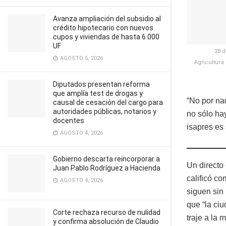
Avanza ampliación del subsidio al
crédito hipotecario con nuevos
cupos y viviendas de hasta 6.000
UF
28 d
AGOSTO 5, 2026
Agricultura
Diputados presentan reforma
que amplía test de drogas y
“No por na
causal de cesación del cargo para
autoridades públicas, notarios y
no sólo hay
docentes
isapres es 
AGOSTO 4, 2026
Gobierno descarta reincorporar a
Un directo
Juan Pablo Rodríguez a Hacienda
calificó c
AGOSTO 4, 2026
siguen sin
que “la ci
Corte rechaza recurso de nulidad
traje a la 
y confirma absolución de Claudio