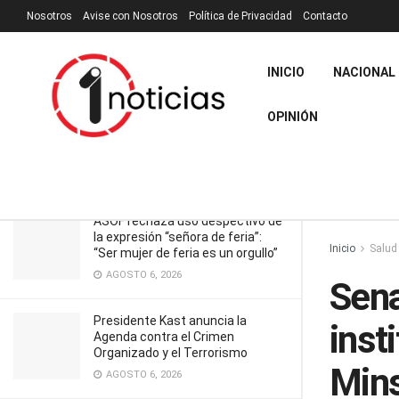
Nosotros
Avise con Nosotros
Política de Privacidad
Contacto
RECIENTES
TENDENCIA
Filtrar
INICIO
NACIONAL
Senador Flores advierte “debilidad
institucional” en liderazgo del Minsal
OPINIÓN
“para abordar una crisis que se
agrava todos los días”
NOVIEMBRE 1, 2023
ASOF rechaza uso despectivo de
la expresión “señora de feria”:
Inicio
Salud
“Ser mujer de feria es un orgullo”
AGOSTO 6, 2026
Sena
Presidente Kast anuncia la
inst
Agenda contra el Crimen
Organizado y el Terrorismo
Mins
AGOSTO 6, 2026