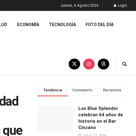
Jueves, 6 Agosto 2026
Login
LUD
ECONOMÍA
TECNOLOGÍA
FOTO DEL DÍA
Tendencia
Comments
Recientes
idad
Los Blue Splendor
celebran 64 años de
historia en el Bar
s que
Cinzano
JULIO 27, 2026